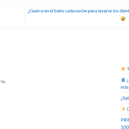
¿Guerra en el baño cada noche para lavarse los dien
T
¿
ia,
más
¿Sab
C
PRI
10