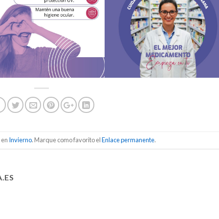
a en
Invierno
. Marque como favorito el
Enlace permanente
.
.ES