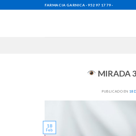
Skip
FARMACIA GARNICA · 952 97 17 79 ·
to
content
MIRADA 3
PUBLICADO EN
18 
18
Feb